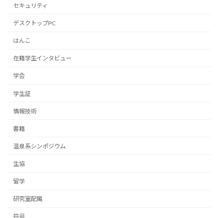
セキュリティ
デスクトップPC
はんこ
在籍学生インタビュー
学会
学生証
情報技術
書籍
温泉系シンポジウム
生協
留学
研究室配属
符号