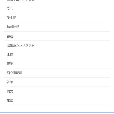
学会
学生証
情報技術
書籍
温泉系シンポジウム
生協
留学
研究室配属
符号
論文
雑談