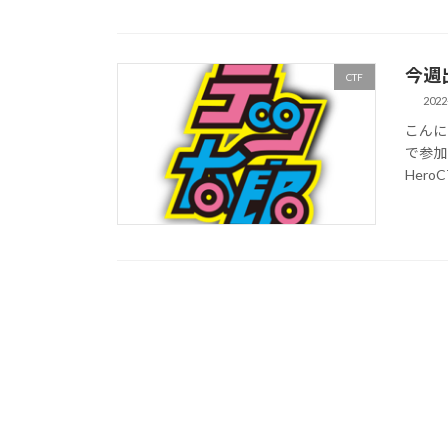
今週出
CTF
2022
こんにちは
で参加
HeroCT