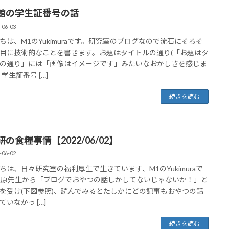
館の学生証番号の話
-06-03
ちは、M1のYukimuraです。研究室のブログなので流石にそろそ
目に技術的なことを書きます。お題はタイトルの通り(「お題はタ
の通り」には「画像はイメージです」みたいなおかしさを感じま
学生証番号 […]
続きを読む
の食糧事情【2022/06/02】
-06-02
ちは、日々研究室の福利厚生で生きています、M1のYukimuraで
上原先生から「ブログでおやつの話しかしてないじゃないか！」と
を受け(下図参照)、読んでみるとたしかにどの記事もおやつの話
ていなかっ […]
続きを読む