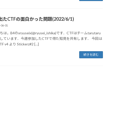
たCTFの面白かった問題(2022/6/1)
-06-01
，B4のxryuseix(@ryusei_ishika)です．CTFはチームtarutaru
しています．今週参加したCTFで得た知見を共有します． 今回は
F v4 より Stickerz#2 […]
続きを読む