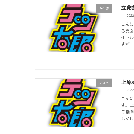
立命
学生証
2022
こんに
ろ真面
イトル
すが)、
上原研
おやつ
2022
こんに
す。 
ご指摘
しかし