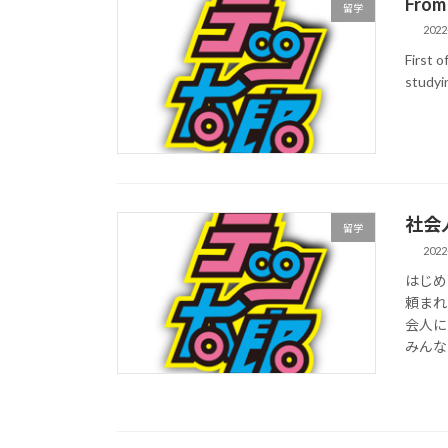
From 
留学
2022
First o
studyin
社会
留学
2022
はじめ
頼まれ
会人に
みんなは