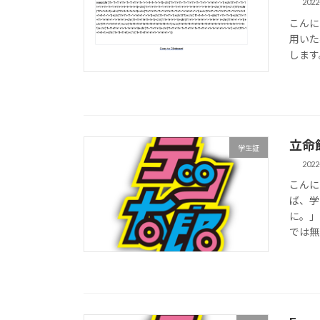
2022
こんにち
用いた
します
立命
学生証
2022
こんに
ば、学
に。」
では無