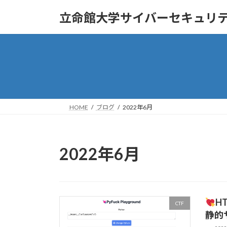
コ
ナ
立命館大学サイバーセキュリ
ン
ビ
テ
ゲ
ン
ー
ツ
シ
へ
ョ
ス
ン
キ
に
ッ
移
HOME
ブログ
2022年6月
プ
動
2022年6月
H
CTF
静的