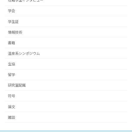
在籍学生インタビュー
学会
学生証
情報技術
書籍
温泉系シンポジウム
生協
留学
研究室配属
符号
論文
雑談