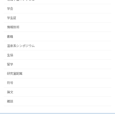
学会
学生証
情報技術
書籍
温泉系シンポジウム
生協
留学
研究室配属
符号
論文
雑談