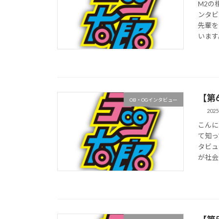
M2の
ンタビ
先輩を
います
【第
OB・OGインタビュー
2025
こんに
て知っ
タビュ
が社会