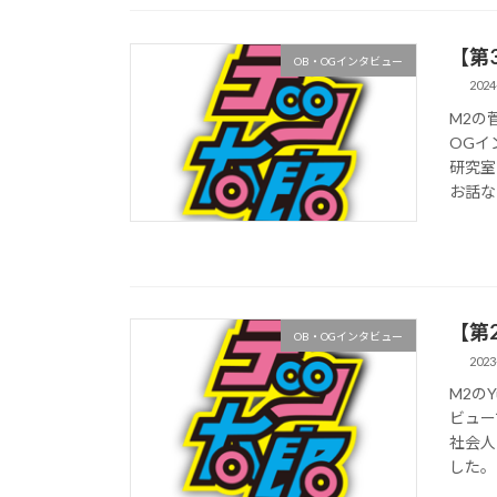
【第
OB・OGインタビュー
2024
M2の
OGイ
研究室
お話な
【第
OB・OGインタビュー
2023
M2の
ビュー
社会人
した。 