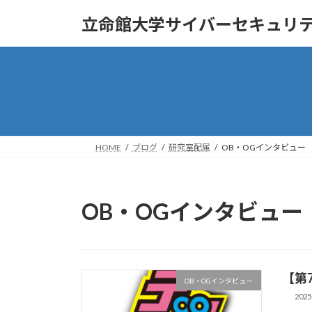
コ
ナ
立命館大学サイバーセキュリ
ン
ビ
テ
ゲ
ン
ー
ツ
シ
へ
ョ
ス
ン
キ
に
ッ
移
HOME
ブログ
研究室配属
OB・OGインタビュー
プ
動
OB・OGインタビュー
【第
OB・OGインタビュー
2025