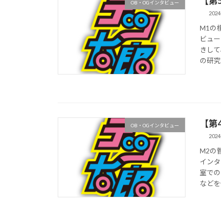
【第
OB・OGインタビュー
2024
M1の
ビュー
きして
の研究
【第
OB・OGインタビュー
2024
M2の
インタ
室での
などを