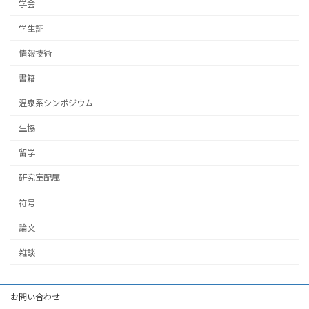
学会
学生証
情報技術
書籍
温泉系シンポジウム
生協
留学
研究室配属
符号
論文
雑談
お問い合わせ