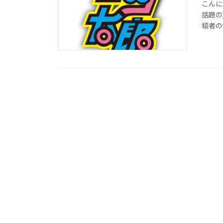
こんに
話題の)
稿者の