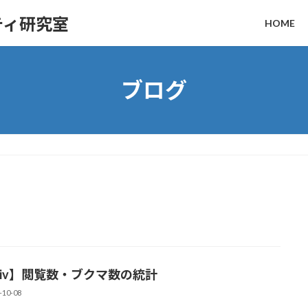
ティ研究室
HOME
ブログ
ixiv】閲覧数・ブクマ数の統計
-10-08