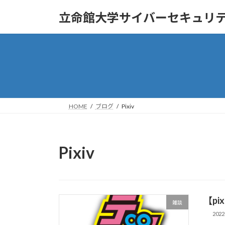
コ
ナ
立命館大学サイバーセキュリ
ン
ビ
テ
ゲ
ン
ー
ツ
シ
へ
ョ
ス
ン
キ
に
ッ
移
HOME
ブログ
Pixiv
プ
動
Pixiv
【p
雑談
2022