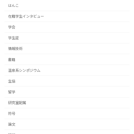
はんこ
在籍学生インタビュー
学会
学生証
情報技術
書籍
温泉系シンポジウム
生協
留学
研究室配属
符号
論文