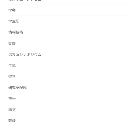
学会
学生証
情報技術
書籍
温泉系シンポジウム
生協
留学
研究室配属
符号
論文
雑談