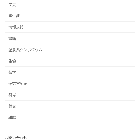
学会
学生証
情報技術
書籍
温泉系シンポジウム
生協
留学
研究室配属
符号
論文
雑談
お問い合わせ