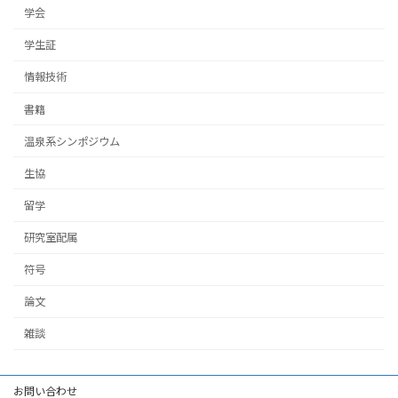
学会
学生証
情報技術
書籍
温泉系シンポジウム
生協
留学
研究室配属
符号
論文
雑談
お問い合わせ