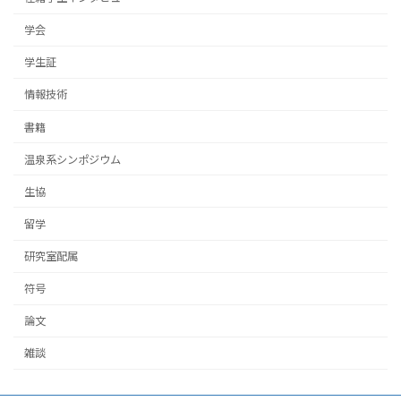
学会
学生証
情報技術
書籍
温泉系シンポジウム
生協
留学
研究室配属
符号
論文
雑談