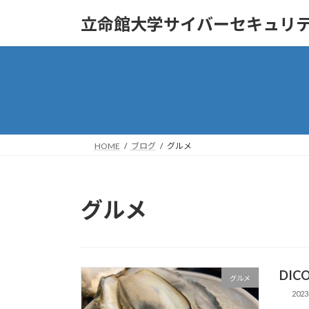
コ
ナ
立命館大学サイバーセキュリ
ン
ビ
テ
ゲ
ン
ー
ツ
シ
へ
ョ
ス
ン
キ
に
ッ
移
HOME
ブログ
グルメ
プ
動
グルメ
DIC
グルメ
2023