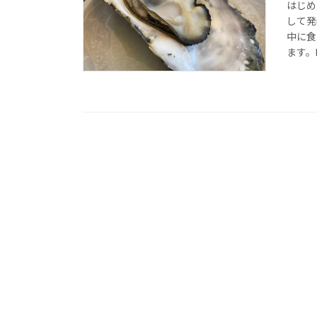
はじめ
して発
中に食
ます。D