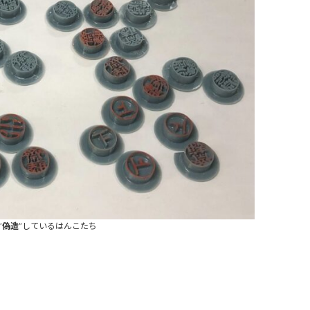
”
偽造
”しているはんこたち