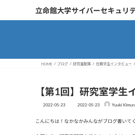
コ
ナ
立命館大学サイバーセキュリ
ン
ビ
テ
ゲ
ン
ー
ツ
シ
へ
ョ
ス
ン
キ
に
ッ
移
HOME
ブログ
研究室配属
在籍学生インタビュー
プ
動
【第1回】研究室学生
最
2022-05-23
2022-05-23
Yuuki Kimur
終
更
こんにちは！なかなかみんながブログ書いてくれ
新
日
時