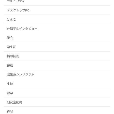
セキュリティ
デスクトップPC
はんこ
在籍学生インタビュー
学会
学生証
情報技術
書籍
温泉系シンポジウム
生協
留学
研究室配属
符号