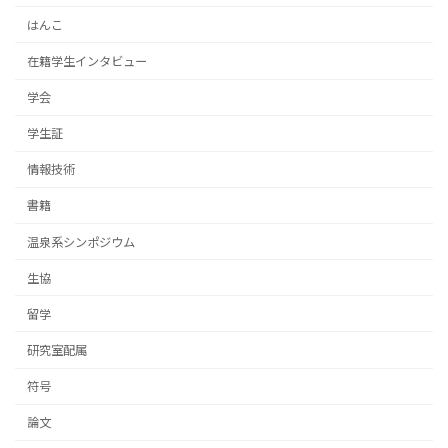
はんこ
在籍学生インタビュー
学会
学生証
情報技術
書籍
温泉系シンポジウム
生協
留学
研究室配属
符号
論文