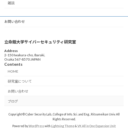
雑談
お問い合わせ
立命館大学サイバーセキュリティ研究室
Address
2-150 Iwakura-cho, Ibaraki,
Osaka 567-8570 JAPAN
Contents
HOME
研究室について
お問い合わせ
ブログ
Copyright © Cyber Security Lab., College of Info. Sci. and Eng., Ritsumeikan Univ. All
Rights Reserved.
Powered by
WordPress
with
Lightning Theme
&
VK All in One Expansion Unit